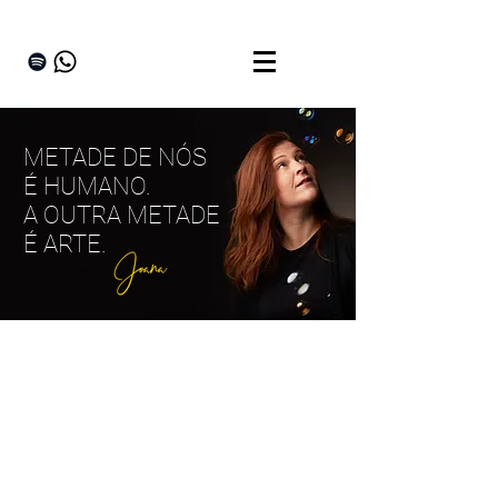
METADE DE NÓS
É HUMANO.
A OUTRA METADE
É ARTE.