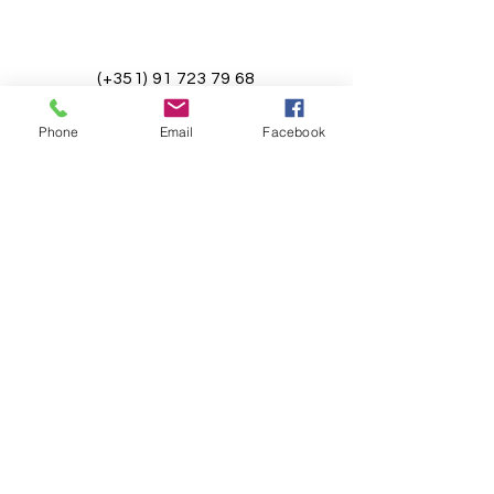
CONTACTOS
(+351)
91 723 79 68
joana.r.sobreiro@gmail.com
Phone
Email
Facebook