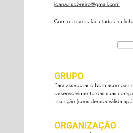
joana.r.sobreiro@gmail.com
Com os dados facultados na ficha
GRUPO
Para assegurar o bom aco
mpanha
desenvolvimento das suas competê
inscrição (considerada válida ap
ORGAN
IZAÇÃO