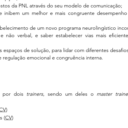
postos da PNL através do seu modelo de comunicação;
s que inibem um melhor e mais congruente desempenho
tabelecimento de um novo programa neurolingístico inco
 não verbal, e saber estabelecer vias mais eficient
s espaços de solução, para lidar com diferentes desafios
 regulação emocional e congruência interna.
a por dois
trainers
, sendo um deles o
master traine
CV
)
s (
CV
)