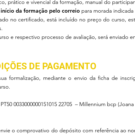
o, prático e vivencial da formação, manual do participan
início da formação pelo correio
para morada indicada p
do no certificado, está incluído no preço do curso, 
s
.
rso e respectivo processo de avaliação, será enviado em 
DIÇÕES DE PAGAMENTO
 sua formalização, mediante o envio da ficha de inscr
urso.
B PT50 0033000000151015 22705 – Millennium bcp (Joana
 envie o comprovativo do depósito com referência ao no