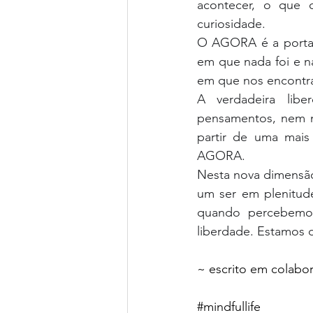
acontecer, o que 
curiosidade.
O AGORA é a porta 
em que nada foi e n
em que nos encontr
A verdadeira lib
pensamentos, nem m
partir de uma mais
AGORA.
Nesta nova dimensão
um ser em plenitud
quando percebemo
liberdade. Estamos
~ escrito em colabo
#m
indfullife