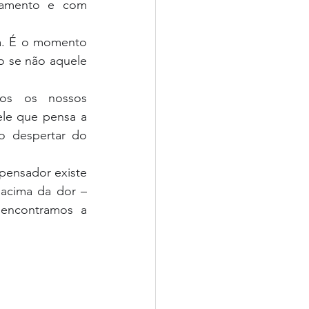
gamento e com 
a. É o momento 
 se não aquele 
os os nossos 
e que pensa a 
 despertar do 
ensador existe 
acima da dor – 
ncontramos a 