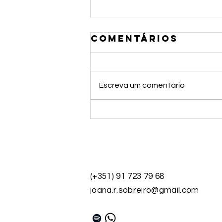
Comentários
Escreva um comentário
9 ATITUDES DO
MINDFULNESS
CONTACTOS
(+351) 91 723 79 68​
joana.r.sobreiro@gmail.com