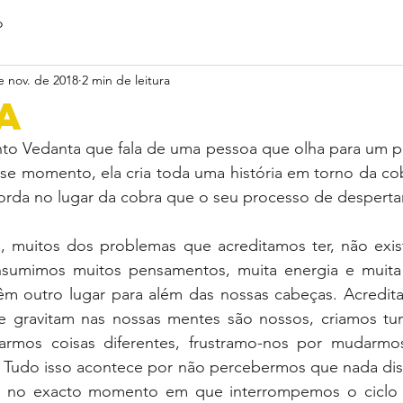
o
e nov. de 2018
2 min de leitura
A
to Vedanta que fala de uma pessoa que olha para um p
se momento, ela cria toda uma história em torno da cob
orda no lugar da cobra que o seu processo de despertar 
 muitos dos problemas que acreditamos ter, não exis
sumimos muitos pensamentos, muita energia e muita v
m outro lugar para além das nossas cabeças. Acredit
gravitam nas nossas mentes são nossos, criamos tumu
armos coisas diferentes, frustramo-nos por mudarmos
 Tudo isso acontece por não percebermos que nada dis
a no exacto momento em que interrompemos o ciclo 