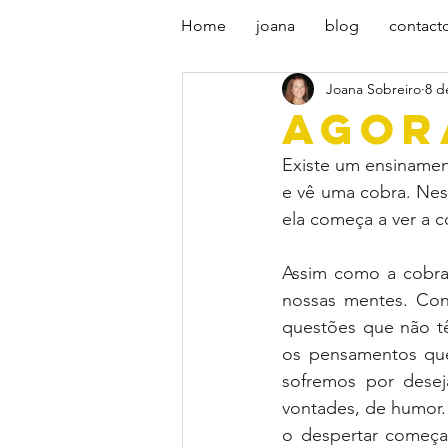
Home
joana
blog
contact
Joana Sobreiro
8 d
AGOR
Existe um ensinamen
e vê uma cobra. Nes
ela começa a ver a c
Assim como a cobra,
nossas mentes. Con
questões que não tê
os pensamentos que 
sofremos por desej
vontades, de humor.
o despertar começ