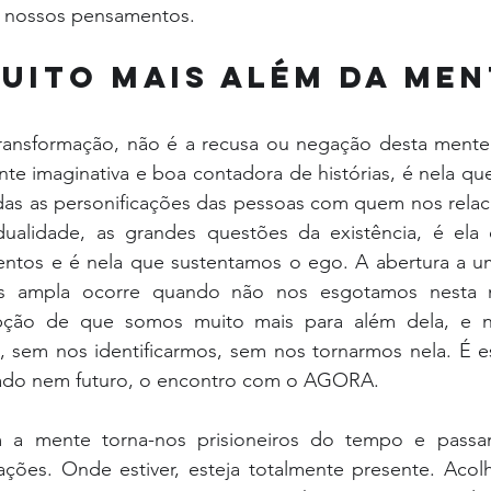
s nossos pensamentos.
uito mais além da men
ansformação, não é a recusa ou negação desta mente 
ente imaginativa e boa contadora de histórias, é nela qu
das as personificações das pessoas com quem nos relaci
ualidade, as grandes questões da existência, é ela 
ntos e é nela que sustentamos o ego. A abertura a u
is ampla ocorre quando não nos esgotamos nesta 
ção de que somos muito mais para além dela, e 
 sem nos identificarmos, sem nos tornarmos nela. É e
sado nem futuro, o encontro com o AGORA.
m a mente torna-nos prisioneiros do tempo e passam
ções. Onde estiver, esteja totalmente presente. Acolh