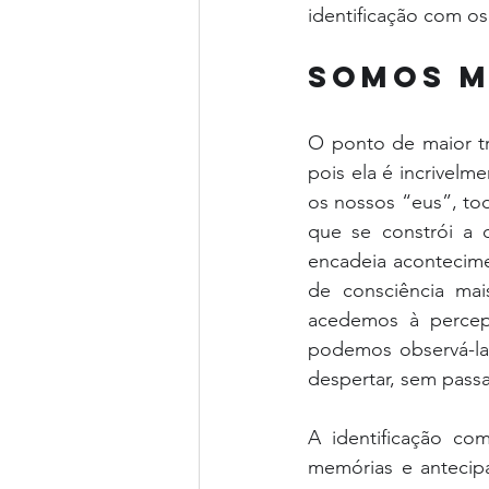
identificação com o
somos m
O ponto de maior tr
pois ela é incrivelm
os nossos “eus”, to
que se constrói a d
encadeia acontecime
de consciência ma
acedemos à percep
podemos observá-la,
despertar, sem pas
A identificação co
memórias e antecipa