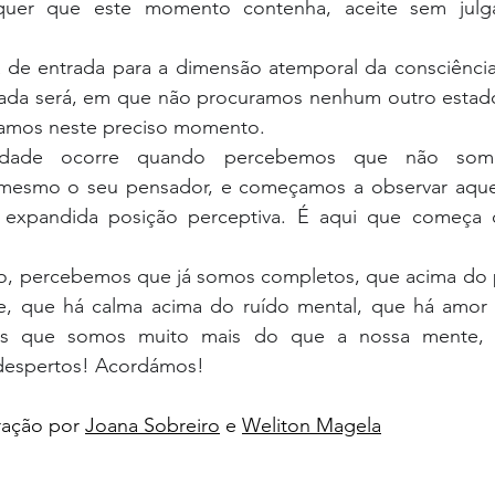
quer que este momento contenha, aceite sem jul
de entrada para a dimensão atemporal da consciênci
ada será, em que não procuramos nenhum outro estado
amos neste preciso momento.
erdade ocorre quando percebemos que não som
esmo o seu pensador, e começamos a observar aquel
 expandida posição perceptiva. É aqui que começa o
, percebemos que já somos completos, que acima do p
e, que há calma acima do ruído mental, que há amor 
s que somos muito mais do que a nossa mente, e
 despertos! Acordámos!
ração por 
Joana Sobreiro
 e 
Weliton Magela