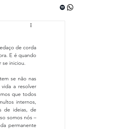
edaço de corda 
ra. E é quando 
se iniciou.
tem se não nas 
ida a resolver 
amos que todos 
ltos internos, 
 de ideias, de 
so somos nós – 
da permanente 