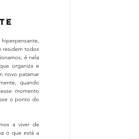
te
hiperpensante, 
e residem todos 
onamos, é nela 
que organiza e 
m novo patamar 
mente, quando 
nesse momento 
sse o ponto do 
os a viver de 
a o que está a 