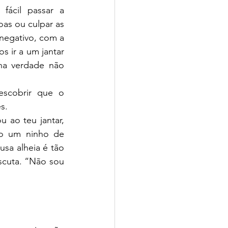
ácil passar a 
s ou culpar as 
 negativo, com a 
ir a um jantar 
na verdade não 
scobrir que o 
s. 
ao teu jantar, 
o um ninho de 
a alheia é tão 
scuta. “Não sou 