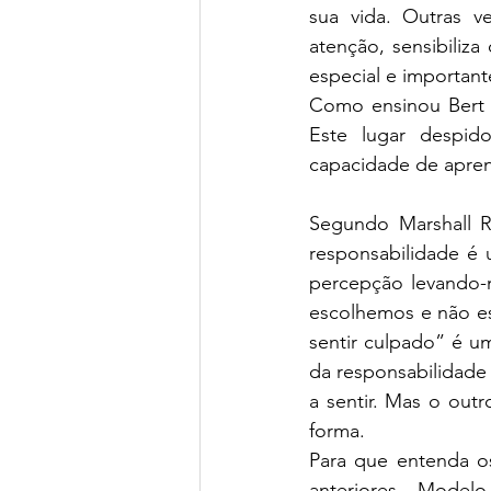
sua vida. Outras v
atenção, sensibiliz
especial e important
Como ensinou Bert H
Este lugar despid
capacidade de aprend
Segundo Marshall R
responsabilidade é 
percepção levando-
escolhemos e não es
sentir culpado” é u
da responsabilidade 
a sentir. Mas o out
forma. 
Para que entenda os 
anteriores – 
Modelo 