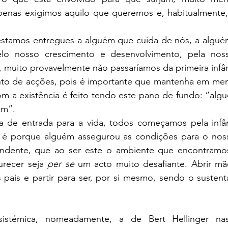
penas exigimos aquilo que queremos e, habitualmente, 
estamos entregues a alguém que cuida de nós, a algué
elo nosso crescimento e desenvolvimento, pela noss
 muito provavelmente não passaríamos da primeira infân
unto de acções, pois é importante que mantenha em men
om a existência é feito tendo este pano de fundo: “alg
im”.
a de entrada para a vida, todos começamos pela infân
 é porque alguém assegurou as condições para o noss
endente, que ao ser este o ambiente que encontramos
recer seja 
per se
 um acto muito desafiante. Abrir mã
 pais e partir para ser, por si mesmo, sendo o sustent
istémica, nomeadamente, a de Bert Hellinger na