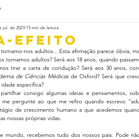
o
e jul. de 2023
13 min de leitura
A-EFEITO
tornamo-nos adultos... Esta afirmação parece óbvia, ma
 tornamos adultos? Será aos 18 anos, quando passamo
os tirar a carta de condução? Será aos 30 anos, con
demia de Ciências Médicas
 de Oxford? Será que cresce
 idade específica?
partilhar consigo algumas ideias e pensamentos, sob
e me pergunte ao que me refiro quando escrevo “adul
stágio de crescimento humano a que acedemos quand
as nossas próprias vidas.
e mundo, recebemos tudo dos nossos pais. Pode não 