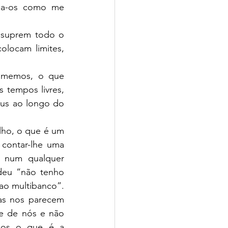
ma-os como me 
 suprem todo o 
locam limites, 
omemos, o que 
tempos livres, 
aus ao longo do 
ho, o que é um 
 contar-lhe uma 
 num qualquer 
eu “não tenho 
 ao multibanco”. 
as nos parecem 
e de nós e não 
nos o que é a 