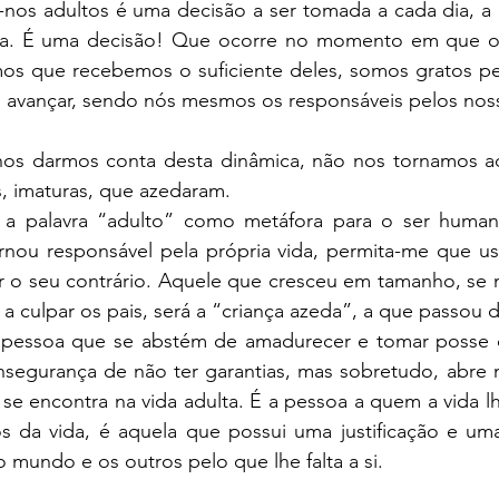
-nos adultos é uma decisão a ser tomada a cada dia, a
a. É uma decisão! Que ocorre no momento em que ol
mos que recebemos o suficiente deles, somos gratos pel
avançar, sendo nós mesmos os responsáveis pelos noss
os darmos conta desta dinâmica, não nos tornamos a
, imaturas, que azedaram. 
a palavra “adulto” como metáfora para o ser humano
nou responsável pela própria vida, permita-me que u
rar o seu contrário. Aquele que cresceu em tamanho, se
e a culpar os pais, será a “criança azeda”, a que passou 
 pessoa que se abstém de amadurecer e tomar posse da
segurança de não ter garantias, mas sobretudo, abre 
se encontra na vida adulta. É a pessoa a quem a vida lh
ios da vida, é aquela que possui uma justificação e um
o mundo e os outros pelo que lhe falta a si.