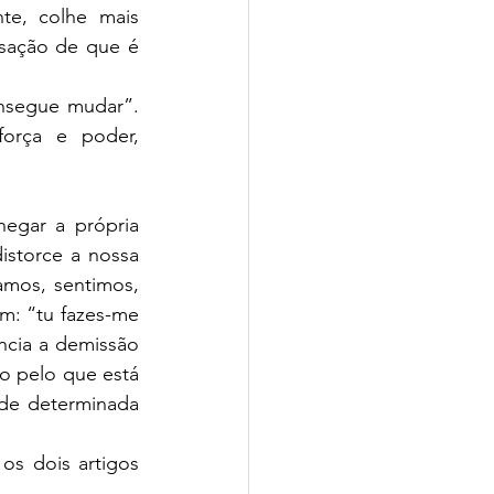
te, colhe mais 
sação de que é 
nsegue mudar”. 
orça e poder, 
negar a própria 
storce a nossa 
mos, sentimos, 
: “tu fazes-me 
cia a demissão 
o pelo que está 
 de determinada 
os dois artigos 