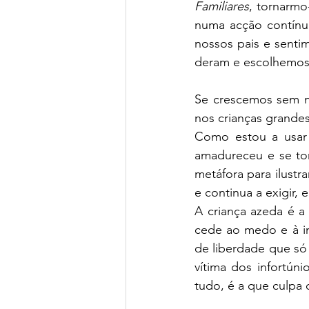
Familiares
, tornarmo
numa acção contínu
nossos pais e senti
deram e escolhemos 
Se crescemos sem n
nos crianças grandes
Como estou a usar 
amadureceu e se tor
metáfora para ilust
e continua a exigir, 
A criança azeda é a
cede ao medo e à in
de liberdade que só 
vítima dos infortún
tudo, é a que culpa 