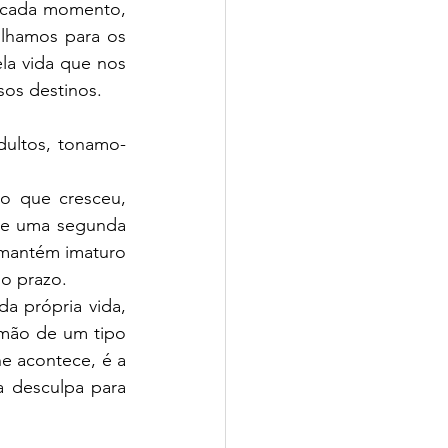
 cada momento, 
hamos para os 
a vida que nos 
os destinos.
dultos, tonamo-
 que cresceu, 
se uma segunda 
 mantém imaturo 
do prazo.
 própria vida, 
mão de um tipo 
e acontece, é a 
a desculpa para 