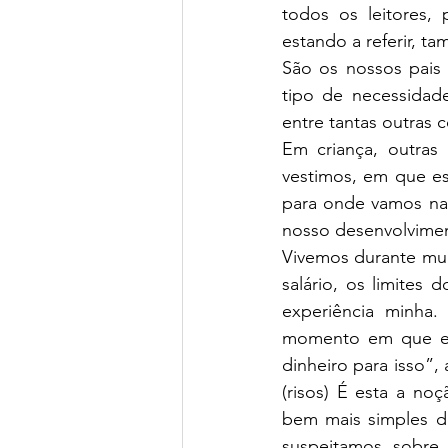
todos os leitores,
estando a referir, t
São os nossos pais
tipo de necessidad
entre tantas outras c
Em criança, outra
vestimos, em que es
para onde vamos nas
nosso desenvolvimen
Vivemos durante mu
salário, os limites
experiência minha
momento em que eu
dinheiro para isso”, 
(risos) É esta a no
bem mais simples do
suspeitamos sobre