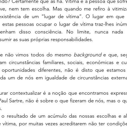
ndo? Certamente que as há. Vítima é a pessoa que sofre
ve, nem tem escolha. Mas quando me refiro à vitimiza
existência de um “lugar de vítima”. O lugar em que 
 estas pessoas ocupar o lugar de vítima traz-lhes inúm
ham disso consciência. No limite, nunca nada é
umir as suas próprias responsabilidades.
e não vimos todos do mesmo 
background
 e que, se
m circunstâncias familiares, sociais, económicas e cultu
portunidades diferentes, não é disto que estamos a
da um de nós em igualdade de circunstâncias externa
rar contextualizar é a noção que encontramos expressad
-Paul Sartre, não é sobre o que fizeram de nós, mas o 
.
o o resultado de um acúmulo das nossas escolhas e a
 vítima, por muitas vezes acreditarem não ter condiçõe