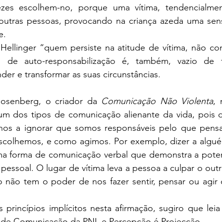
ezes escolhem-no, porque uma vítima, tendencialmen
a outras pessoas, provocando na criança azeda uma sen
e.
ellinger “quem persiste na atitude de vítima, não co
o de auto-responsabilização é, também, vazio de f
er e transformar as suas circunstâncias.
osenberg, o criador da 
Comunicação Não Violenta
, 
um dos tipos de comunicação alienante da vida, pois di
nos a ignorar que somos responsáveis pelo que pensa
colhemos, e como agimos. Por exemplo, dizer a alguém
ma forma de comunicação verbal que demonstra a poten
pessoal. O lugar de vítima leva a pessoa a culpar o outr
ro não tem o poder de nos fazer sentir, pensar ou agir
princípios implícitos nesta afirmação, sugiro que leia 
de Comunicação da PNL
 e 
Percepção é Projecção
. 