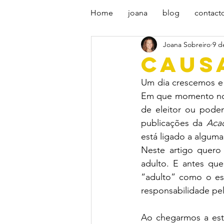
Home
joana
blog
contact
Joana Sobreiro
9 d
CAUS
Um dia crescemos e 
Em que momento nos
de eleitor ou podem
publicações da 
Aca
está ligado a alguma
Neste artigo quero 
adulto. E antes qu
“adulto” como o e
responsabilidade pel
Ao chegarmos a est