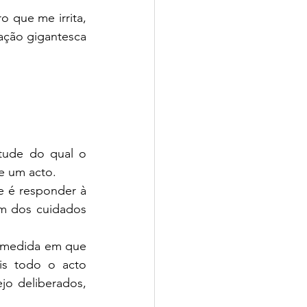
que me irrita, 
ação gigantesca 
tude do qual o 
e um acto.
 é responder à 
m dos cuidados 
a medida em que 
is todo o acto 
jo deliberados, 