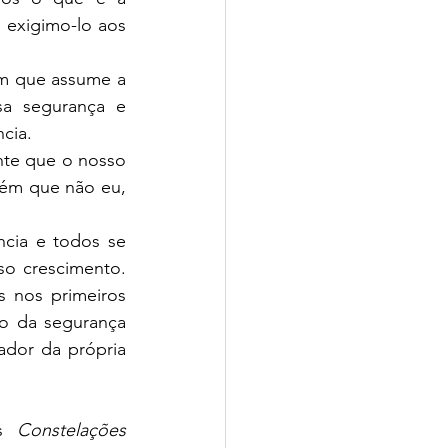
exigimo-lo aos 
m que assume a 
a segurança e 
cia.
te que o nosso 
uém que não eu, 
cia e todos se 
o crescimento. 
 nos primeiros 
o da segurança 
ador da própria 
s 
Constelações 