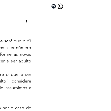
s será que o é? 
s a ter número 
forme as novas 
r e ser adulto 
re o que é ser 
to”, considere 
o assumimos a 
ser o caso de 