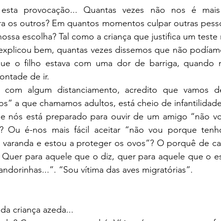
 esta provocação... Quantas vezes não nos é mais f
ra os outros? Em quantos momentos culpar outras pessoa
 nossa escolha? Tal como a criança que justifica um teste
explicou bem, quantas vezes dissemos que não podíamos 
rque o filho estava com uma dor de barriga, quando 
ntade de ir.
r com algum distanciamento, acredito que vamos de
s” a que chamamos adultos, está cheio de infantilidade
 nós está preparado para ouvir de um amigo “não vou 
 Ou é-nos mais fácil aceitar “não vou porque tenh
 varanda e estou a proteger os ovos”? O porquê de caus
r! Quer para aquele que o diz, quer para aquele que o e
andorinhas...”. “Sou vítima das aves migratórias”.
da criança azeda...