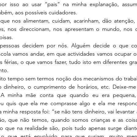
 por isso ao usar “pais” na minha explanação, assu
ambém, aos possíveis cuidadores. 
 que nos alimentam, cuidam, acarinham, dão atenção,
es, nos direccionam, nos apresentam o mundo, nos co
oisas.
s pessoas decidem por nós. Alguém decide o que c
cola vamos andar, em que actividades vamos ocupar os 
 férias, o que vamos fazer, tudo isto em diferentes gr
to. 
ito tempo sem termos noção dos mecanismos do trabal
 do dinheiro, o cumprimento de horários, etc. Deixe-me
. A minha mãe conta que quando eu era pequena,
 quis que ela me comprasse algo e ela me respond
a minha resposta foi: “se não tens dinheiro, vai levantar
ção, que não temos, quando somos crianças e as cois
 que na realidade são, pois tudo apenas surge diant
 o que está envolvido para que surjam, muito me